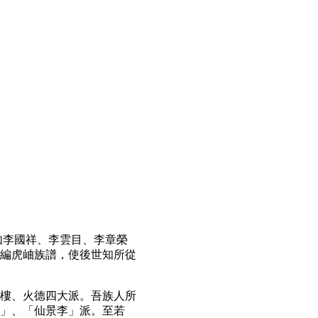
如李國祥、李雲目、李章榮
編虎岫族譜，使後世知所從
樓、火德四大派。吾族人所
」、「仙景李」派。至若