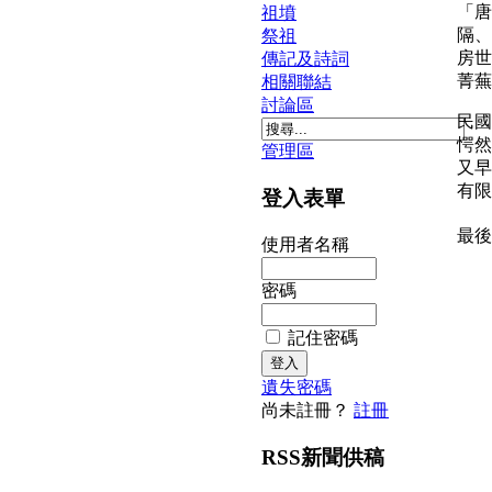
「唐
祖墳
隔、
祭祖
房世
傳記及詩詞
菁蕪
相關聯結
討論區
民國
愕然
管理區
又早
有
登入表單
最後更新
使用者名稱
密碼
記住密碼
遺失密碼
尚未註冊？
註冊
RSS新聞供稿