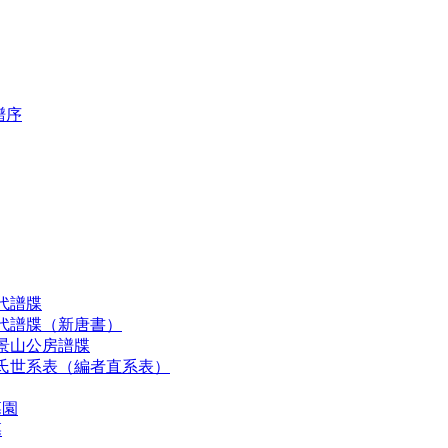
譜序
代譜牒
歷代譜牒（新唐書）
景山公房譜牒
李氏世系表（編者直系表）
墓園
墓