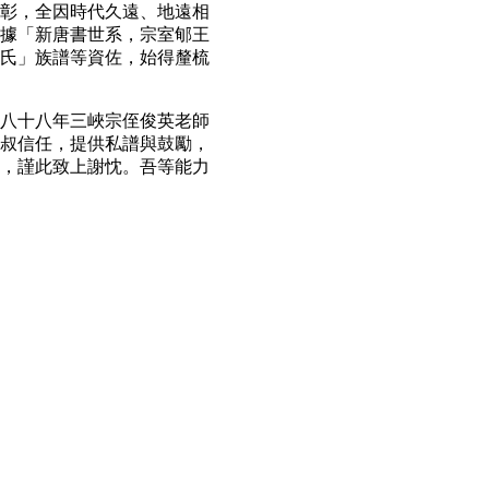
彰，全因時代久遠、地遠相
據「新唐書世系，宗室郇王
氏」族譜等資佐，始得釐梳
八十八年三峽宗侄俊英老師
叔信任，提供私譜與鼓勵，
，謹此致上謝忱。吾等能力