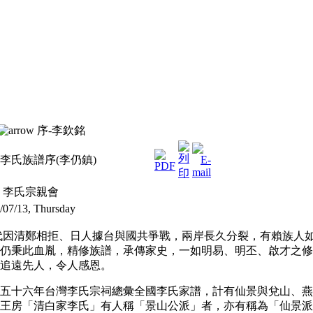
序-李欽銘
李氏族譜序(李仍鎮)
 李氏宗親會
/07/13, Thursday
代因清鄭相拒、日人據台與國共爭戰，兩岸長久分裂，有賴族人
仍秉此血胤，精修族譜，承傳家史，一如明易、明丕、啟才之修
追遠先人，令人感恩。
五十六年台灣李氏宗祠總彙全國李氏家譜，計有仙景與兌山、燕
王房「清白家李氏」有人稱「景山公派」者，亦有稱為「仙景派