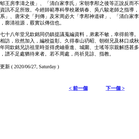
郇王房李濤之後」、「清白家李氏」宋朝李邴之後等正說反而不
資訊不足所致。今經師範專科學校屠炳春、吳八駿老師之指導，
系」、唐宋史「列傳」及宋周必大「李邴神道碑」、「清白家李
，廓清祖源，覈實以傳信也。
七十八年堂兄欽銘同仍鎮提議蒐編資料，弟素不敏，幸得前導。
相訪，欣然加入，編校益彰。久得泰山礽昭、朝樹兄及林口成秋
年同欽銘兄訪祖里時並得虎岫垂進、城圍、士瑤等宗親解惑甚多
限，譜不足處猶待來者。若不周處，尚祈見諒、指教。
 ( 2020/06/27, Saturday )
< 前一個
下一個 >