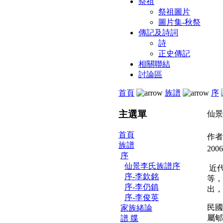
祭祖
祭祖圖片
圖片集-秋祭
傳記及詩詞
詩
正史傳記
相關聯結
討論區
首頁
族譜
序
主選單
仙景
首頁
作者
族譜
2006
序
仙景李氏族譜序
近
序-李欽銘
等，
序-李仍鎮
出，
序-李俊英
民國
家族緒論
屬郇
譜 牒