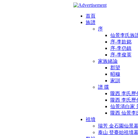
首頁
族譜
序
仙景李氏族
序-李欽銘
序-李仍鎮
序-李俊英
家族緒論
郡望
昭穆
家訓
譜 牒
隴西 李氏歷
隴西 李氏
仙景清白家 
隴西 仙景
祖墳
瑞芳 金石園仙景
泰山 登臺始祖墳