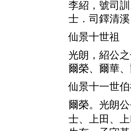
李紹，號司訓
士．司鐸清溪
仙景十世祖
光朗，紹公之
爾榮、爾華、
仙景十一世伯
爾榮。光朗公
士、上田、上