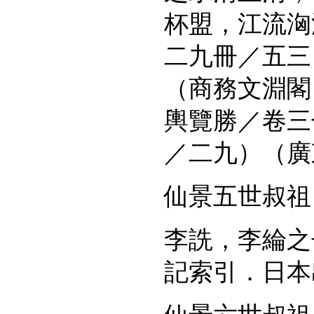
杯盟，江流洶
二九冊／五三
（商務文淵閣
輿覽勝／卷三
／二九）（廣
仙景五世叔祖
李詵，李綸之
記索引．日本