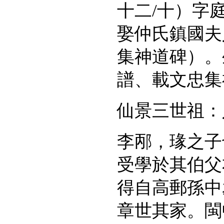
十二
/
十）字
娶仲氏鎮國夫
集神道碑）。
譜、載文忠集
仙景三世祖：
李邴，瑑之子
受學於其伯父
得自高郵孫中
章世其家。閩