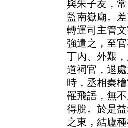
與朱子友，常
監南嶽廟。差
轉運司主管文
強遣之，至官
丁內、外艱，
道祠官，退處
時，丞相秦檜
罹飛語，無不
得脫。於是益
之東，結廬種