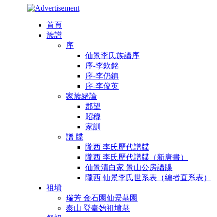
首頁
族譜
序
仙景李氏族譜序
序-李欽銘
序-李仍鎮
序-李俊英
家族緒論
郡望
昭穆
家訓
譜 牒
隴西 李氏歷代譜牒
隴西 李氏歷代譜牒（新唐書）
仙景清白家 景山公房譜牒
隴西 仙景李氏世系表（編者直系表）
祖墳
瑞芳 金石園仙景墓園
泰山 登臺始祖墳墓