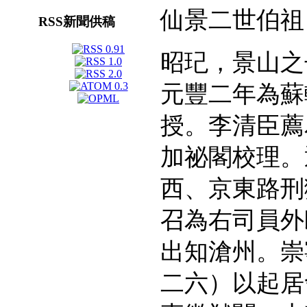
仙景二世伯祖
RSS新聞供稿
昭玘，景山之
元豐二年為蘇
授。李清臣薦
加祕閣校理。
西、京東路刑
召為右司員外
出知滄州。崇
二六）以起居