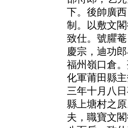
下。後帥廣西
制。以敷文閣
致仕。號臞菴
慶宗，迪功郎
福州嶺口倉。
化軍莆田縣主
三年十月八日
縣上塘村之原
夫，職寶文閣