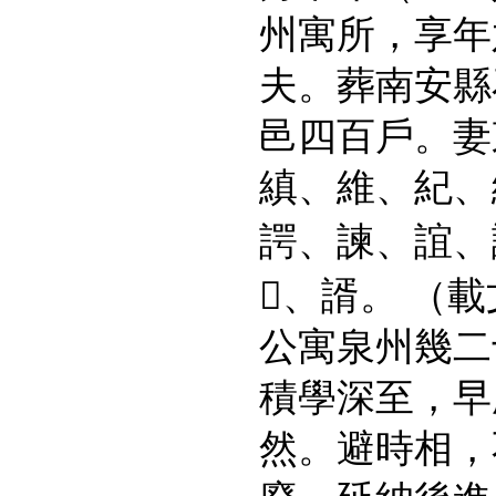
州寓所，享年
夫。葬南安縣
邑四百戶。妻
縝、維、紀、
諤、諫、誼、

、諝。
（載
公寓泉州幾二
積學深至，早
然。避時相，