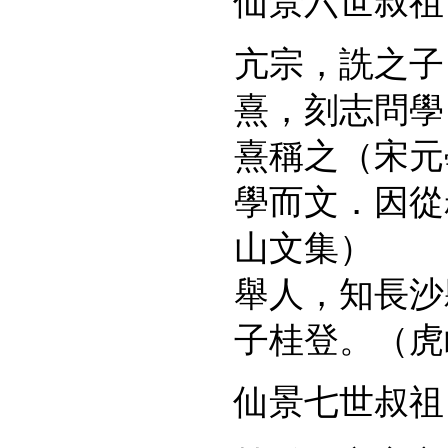
仙景六世叔祖
亢宗，詵之子
熹，刻志問學
熹稱之（宋元
學而文．因從
山文集）
舉人，知長沙
子桂登。（虎
仙景七世叔祖