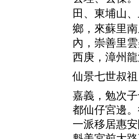
田、東埔山、
鄉，來蘇里南
內，崇善里雲
西庚，漳州龍
仙景七世叔祖
嘉義，勉次子
都仙仔宮邊。
一派移居惠安
魁美宮前大路