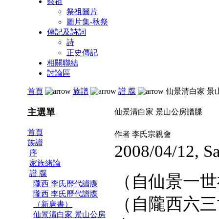
祭祖
祭祖圖片
圖片集-秋祭
傳記及詩詞
詩
正史傳記
相關聯結
討論區
首頁
族譜
譜 牒
仙景清白家 景
主選單
仙景清白家 景山公房譜牒
首頁
作者 李氏宗親會
族譜
2008/04/12, S
序
家族緒論
譜 牒
（自仙景一世
隴西 李氏歷代譜牒
隴西 李氏歷代譜牒
（自隴西六三
（新唐書）
仙景清白家 景山公房