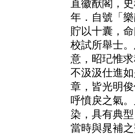
直徽猷閣，史
年．自號「樂
貯以十囊，命
校試所舉士。
意，昭玘惟求
不汲汲仕進如
章，皆光明俊
呼憤戾之氣。
染，具有典型
當時與晁補之