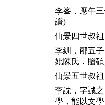
李峯．應午三
譜
)
仙景四世叔祖
李紃，邴五子
妣陳氏．贈碩
仙景五世叔祖
李訦，字誠之
學，能以文學