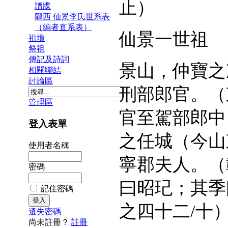
止）
譜牒
隴西 仙景李氏世系表
（編者直系表）
仙景一世祖
祖墳
祭祖
傳記及詩詞
景山，仲寶之
相關聯結
討論區
刑部郎官。（
管理區
官至駕部郎中
登入表單
之任城（今山
使用者名稱
寧郡夫人。（
密碼
曰昭玘；其季
記住密碼
之四十二
/
十
遺失密碼
尚未註冊？
註冊