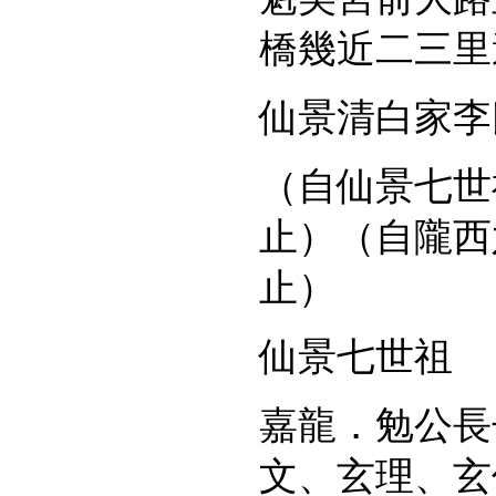
橋幾近二三里
仙景清白家李
（自仙景七世
止）（自隴西
止）
仙景七世祖
嘉龍．勉公長
文、玄理、玄