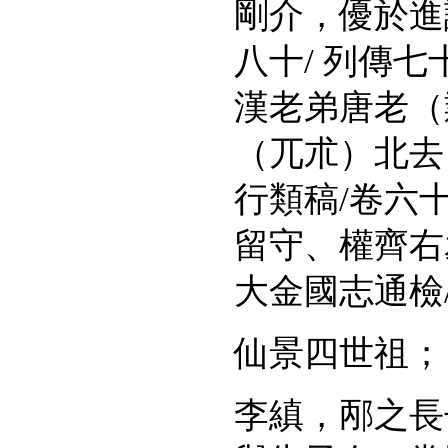
剛介，優於進
八十
/
列傳七
漢老弟唐老（
（兀朮）北去
行類稿
/
卷六
留守、權齊右
大金國志通檢
仙景四世祖；
李縝，邴之長