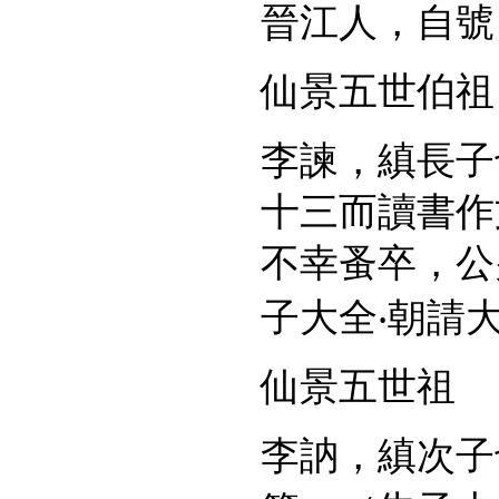
晉江人，自號
仙景五世伯祖
李諫，縝長子
十三而讀書作
不幸蚤卒，公
子大全‧朝請
仙景五世祖
李訥，縝次子