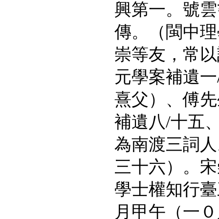
興第一。號雲
傳。（閩中理
崇等友，常以
元學案補遺一
熹父）、傅先
補遺八
/
十五
為南渡三詞人
三十六）。宋
學士權知行臺
月甲午（一０