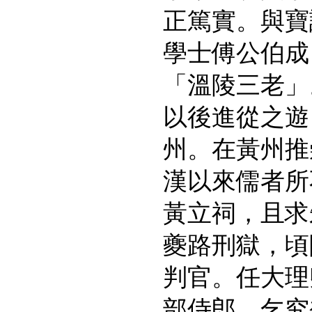
正篤實。與寶
學士傅公伯成
「溫陵三老」
以後進從之遊
州。在黃州推
漢以來儒者所
黃立祠，且求
夔路刑獄，頃
判官。任大理
部侍郎，乞究