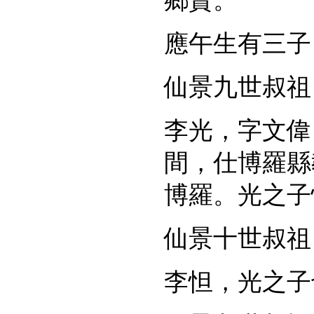
鄉賢。
應午生有三子
仙景九世叔祖
李光，字文偉
間，仕博羅縣
博羅。光之子
仙景十世叔祖
李怛，光之子