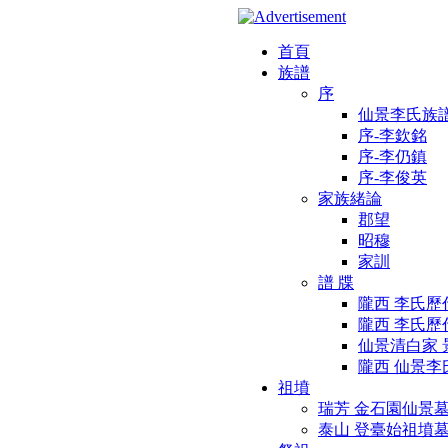
首頁
族譜
序
仙景李氏族
序-李欽銘
序-李仍鎮
序-李俊英
家族緒論
郡望
昭穆
家訓
譜 牒
隴西 李氏歷
隴西 李氏
仙景清白家 
隴西 仙景
祖墳
瑞芳 金石園仙景
泰山 登臺始祖墳