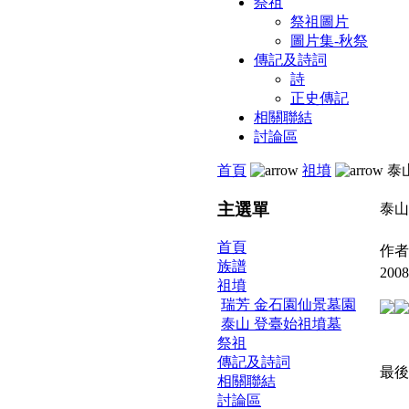
祭祖
祭祖圖片
圖片集-秋祭
傳記及詩詞
詩
正史傳記
相關聯結
討論區
首頁
祖墳
泰
主選單
泰山
首頁
作者
族譜
2008
祖墳
瑞芳 金石園仙景墓園
泰山 登臺始祖墳墓
祭祖
傳記及詩詞
最後更新
相關聯結
討論區