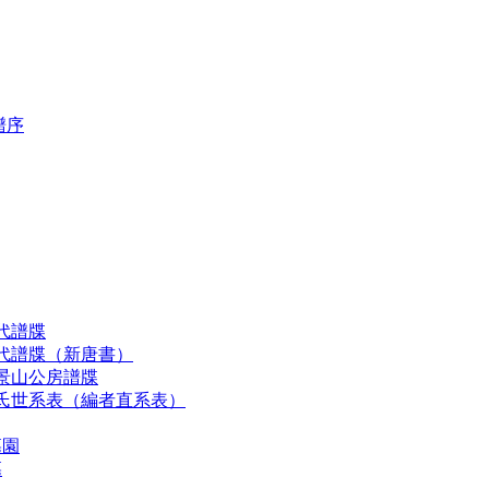
譜序
代譜牒
歷代譜牒（新唐書）
景山公房譜牒
李氏世系表（編者直系表）
墓園
墓